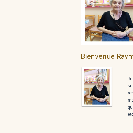
Bienvenue Ray
Je
su
re
mo
qu
et