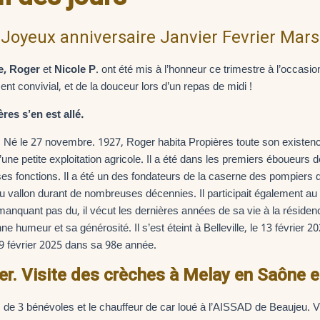
Joyeux anniversaire Janvier Fevrier Mars
ne, Roger
et
Nicole P
. ont été mis à l’honneur ce trimestre à l’occasi
t convivial, et de la douceur lors d’un repas de midi !
res s’en est allé.
n. Né le 27 novembre. 1927, Roger habita Propières toute son existence
’une petite exploitation agricole. Il a été dans les premiers éboueurs 
es fonctions. Il a été un des fondateurs de la caserne des pompiers d
 du vallon durant de nombreuses décennies. Il participait également au
anquant pas du, il vécut les dernières années de sa vie à la résiden
nne humeur et sa générosité. Il s’est éteint à Belleville, le 13 février 2
19 février 2025 dans sa 98e année.
er. Visite des crèches à Melay en Saône et
e 3 bénévoles et le chauffeur de car loué à l’AISSAD de Beaujeu. Vi