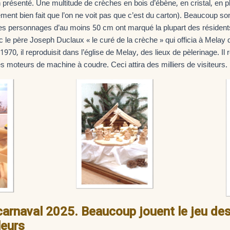
n présenté. Une multitude de crèches en bois d’ébène, en cristal, en plâ
ement bien fait que l’on ne voit pas que c’est du carton). Beaucoup s
es personnages d’au moins 50 cm ont marqué la plupart des résidents
le père Joseph Duclaux « le curé de la crèche » qui officia à Melay
n 1970, il reproduisit dans l’église de Melay, des lieux de pèlerinage. Il
es moteurs de machine à coudre. Ceci attira des milliers de visiteurs.
carnaval 2025. Beaucoup jouent le jeu d
leurs