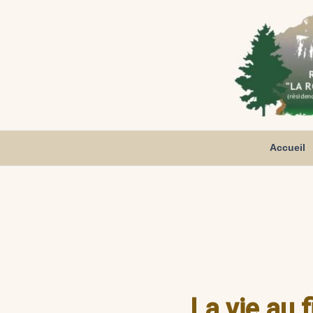
Aller
au
contenu
Accueil
La vie au f